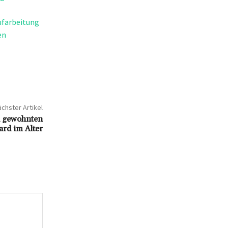
Aufarbeitung
en
chster Artikel
n gewohnten
rd im Alter