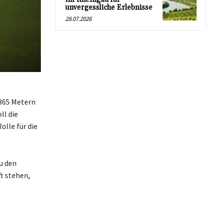
unvergessliche Erlebnisse
28.07.2026
 365 Metern
ll die
olle für die
u den
t stehen,