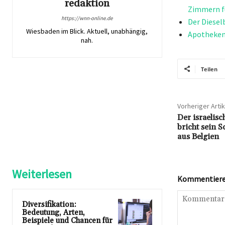
redaktion
Zimmern f
https://wnn-online.de
Der Diesel
Wiesbaden im Blick. Aktuell, unabhängig,
Apothekenk
nah.
Teilen
Vorheriger Artik
Der israelisc
bricht sein 
aus Belgien
Weiterlesen
Kommentieren
Diversifikation:
Bedeutung, Arten,
Beispiele und Chancen für