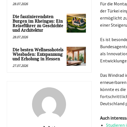
Für die Monta
28.07.2026
der Türkei ei
Die faszinierendsten
ermöglicht zu
Burgen im Rheingau: Ein
einer Steiger
Reiseführer zu Geschichte
und Architektur
28.07.2026
Es ist besond
Bundesagentur
Die besten Wellnesshotels
als Innovatio
Wiesbaden: Entspannung
und Erholung in Hessen
Entwicklungen
27.07.2026
Das Windrad i
erneuerbaren 
könnte es die
fortschrittli
Deutschland 
Auch interess
Studieren 