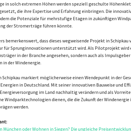
ge in solch extremen Höhen werden speziell geschulte Höhenklet
ngesetzt, die ihre Expertise und Erfahrung einbringen. Die innovat
dem die Potenziale für mehrstufige Etagen in zukünftigen Windpa
ung der Stromerträge führen könnte.
ers bemerkenswert, dass dieses wegweisende Projekt in Schipkau 
 für Sprunginnovationen unterstützt wird. Als Pilotprojekt wird 
nsträger in der Branche angesehen, sondern auch als Impulsgeber 
 in der Windenergie.
n Schipkau markiert möglicherweise einen Wendepunkt in der Ges
Energien in Deutschland. Mit seiner innovativen Bauweise und Effi
 Energieversorgung im Land nachhaltig verändern und als Vorreiter
che Windparktechnologien dienen, die die Zukunft der Windenergie 
prägen werden.
ant:
in München oder Wohnen in Siegen? Die ungleiche Preisentwicklu