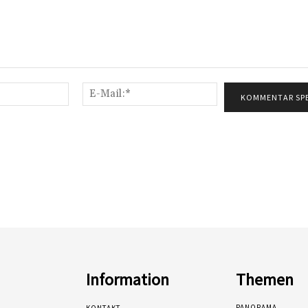
Name:*
E-
Mail:*
Information
Themen
PANORAMA
KONTAKT