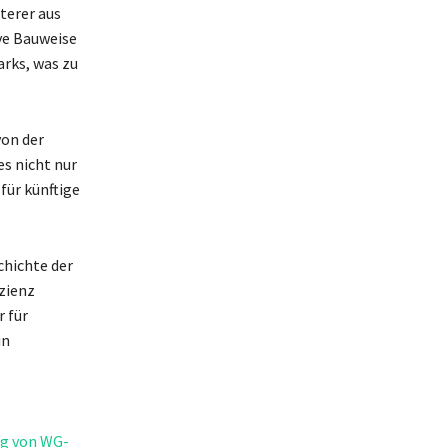
terer aus
ive Bauweise
rks, was zu
von der
es nicht nur
für künftige
chichte der
zienz
 für
in
ng von WG-