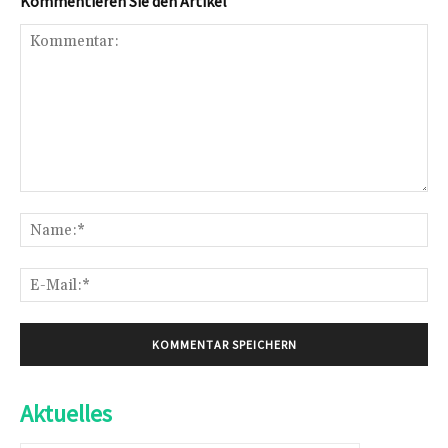
Kommentieren Sie den Artikel
Kommentar:
Na
E-
Mai
Aktuelles