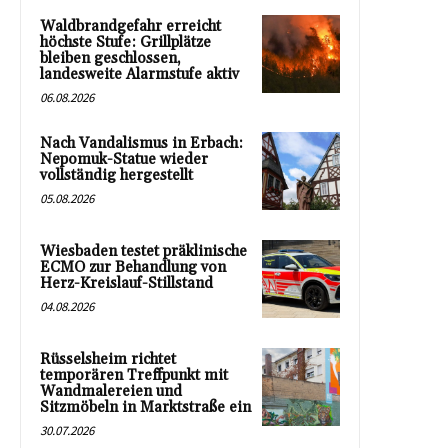
Waldbrandgefahr erreicht
höchste Stufe: Grillplätze
bleiben geschlossen,
landesweite Alarmstufe aktiv
06.08.2026
Nach Vandalismus in Erbach:
Nepomuk-Statue wieder
vollständig hergestellt
05.08.2026
Wiesbaden testet präklinische
ECMO zur Behandlung von
Herz-Kreislauf-Stillstand
04.08.2026
Rüsselsheim richtet
temporären Treffpunkt mit
Wandmalereien und
Sitzmöbeln in Marktstraße ein
30.07.2026