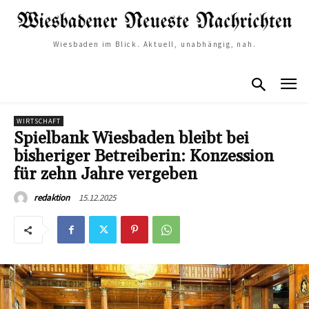
Wiesbaden im Blick. Aktuell, unabhängig, nah.
WIRTSCHAFT
Spielbank Wiesbaden bleibt bei
bisheriger Betreiberin: Konzession
für zehn Jahre vergeben
15.12.2025
redaktion