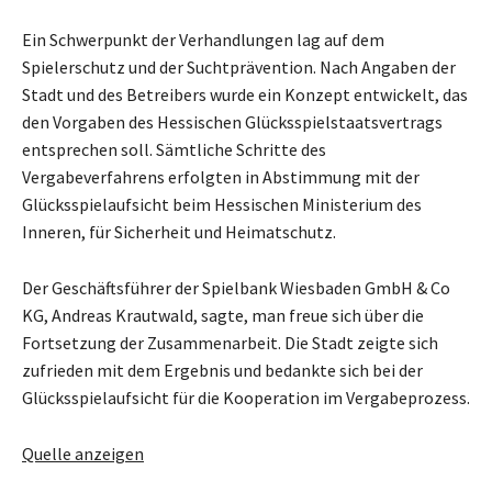
Ein Schwerpunkt der Verhandlungen lag auf dem
Spielerschutz und der Suchtprävention. Nach Angaben der
Stadt und des Betreibers wurde ein Konzept entwickelt, das
den Vorgaben des Hessischen Glücksspielstaatsvertrags
entsprechen soll. Sämtliche Schritte des
Vergabeverfahrens erfolgten in Abstimmung mit der
Glücksspielaufsicht beim Hessischen Ministerium des
Inneren, für Sicherheit und Heimatschutz.
Der Geschäftsführer der Spielbank Wiesbaden GmbH & Co
KG, Andreas Krautwald, sagte, man freue sich über die
Fortsetzung der Zusammenarbeit. Die Stadt zeigte sich
zufrieden mit dem Ergebnis und bedankte sich bei der
Glücksspielaufsicht für die Kooperation im Vergabeprozess.
Quelle anzeigen