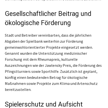
Gesellschaftlicher Beitrag und
ökologische Förderung
Stadt und Betreiber vereinbarten, dass die jährlichen
Abgaben der Spielbank weiterhin zur Förderung
gemeinwohlorientierter Projekte eingesetzt werden.
Genannt wurden die Unterstützung medizinischer
Forschung mit dem Rheumapreis, kulturelle
Auszeichnungen wie der Jawlensky Preis, die Förderung des
Pfingstturniers sowie Sporthilfe. Zusätzlich ist geplant,
künftig einen bedeutenden Betrag für ökologische
Maßnahmen sowie Projekte zum Klima und Artenschutz
bereitzustellen.
Spielerschutz und Aufsicht