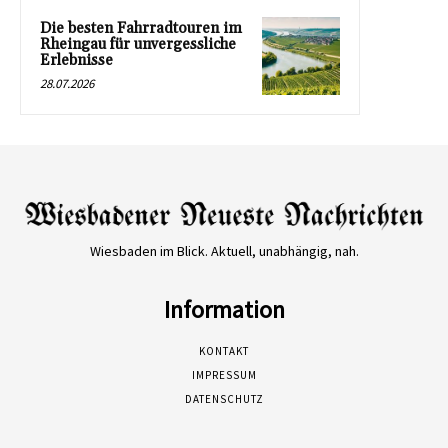
Die besten Fahrradtouren im
Rheingau für unvergessliche
Erlebnisse
28.07.2026
Wiesbaden im Blick. Aktuell, unabhängig, nah.
Information
KONTAKT
IMPRESSUM
DATENSCHUTZ