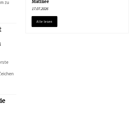
Matinee
am zu
17.07.2026
Alle lesen
t
n
erste
Zeichen
ie