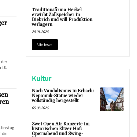
Traditionsfirma Heckel
erwirbt Zollspeicher in
Biebrich und will Produktion
ger
verlagern
28.01.2026
Alle lesen
i
 der
 10.
Kultur
Nach Vandalismus in Erbach:
sen
Nepomuk-Statue wieder
vollständig hergestellt
iren
05.08.2026
Zwei Open Air Konzerte im
ntinstag
historischen Eltzer Hof:
f die
Opernabend und Swing-