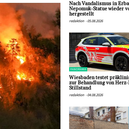
Nach Vandalismus in Erba
Nepomuk-Statue wieder vo
hergestellt
redaktion
-
05.08.2026
PANORAMA
Wiesbaden testet präklin
zur Behandlung von Herz-
Stillstand
redaktion
-
04.08.2026