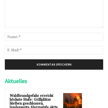
Kommentar:
Na
E-
Mai
Aktuelles
Waldbrandgefahr erreicht
höchste Stufe: Grillplätze
bleiben geschlossen,
landesweite Alarmstufe aktiv