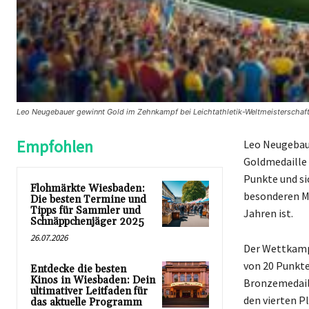
Leo Neugebauer gewinnt Gold im Zehnkampf bei Leichtathletik-Weltmeisterschaft
Empfohlen
Leo Neugebaue
Goldmedaille 
Punkte und si
Flohmärkte Wiesbaden:
besonderen M
Die besten Termine und
Tipps für Sammler und
Jahren ist.
Schnäppchenjäger 2025
26.07.2026
Der Wettkamp
von 20 Punkt
Entdecke die besten
Kinos in Wiesbaden: Dein
Bronzemedaill
ultimativer Leitfaden für
den vierten P
das aktuelle Programm