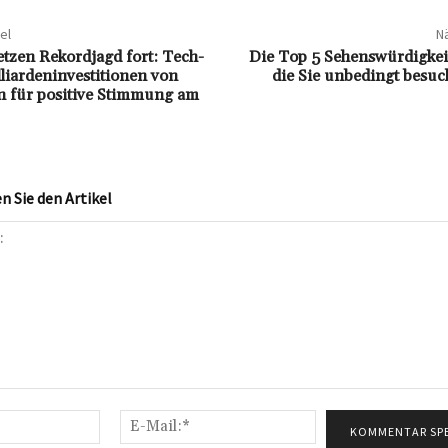
el
Nä
etzen Rekordjagd fort: Tech-
Die Top 5 Sehenswürdigkei
lliardeninvestitionen von
die Sie unbedingt besu
n für positive Stimmung am
 Sie den Artikel
Name:*
E-
Mail:*