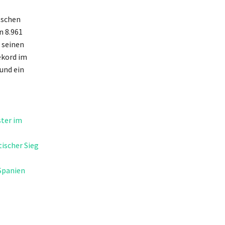
tschen
n 8.961
 seinen
ekord im
und ein
ster im
ischer Sieg
Spanien