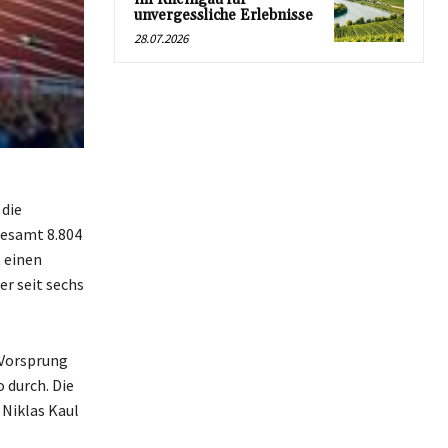
unvergessliche Erlebnisse
28.07.2026
 die
gesamt 8.804
t einen
r seit sechs
 Vorsprung
 durch. Die
 Niklas Kaul