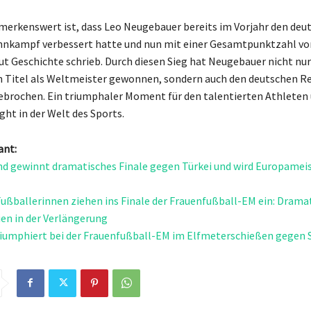
erkenswert ist, dass Leo Neugebauer bereits im Vorjahr den deu
hnkampf verbessert hatte und nun mit einer Gesamtpunktzahl vo
t Geschichte schrieb. Durch diesen Sieg hat Neugebauer nicht nur
 Titel als Weltmeister gewonnen, sondern auch den deutschen R
rochen. Ein triumphaler Moment für den talentierten Athleten 
ght in der Welt des Sports.
ant:
d gewinnt dramatisches Finale gegen Türkei und wird Europamei
l
ußballerinnen ziehen ins Finale der Frauenfußball-EM ein: Dramat
ien in der Verlängerung
iumphiert bei der Frauenfußball-EM im Elfmeterschießen gegen 