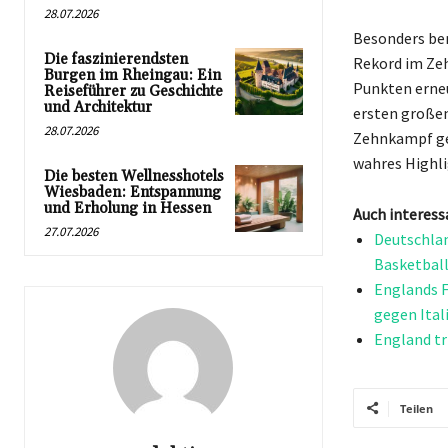
28.07.2026
Besonders bem
Die faszinierendsten
Rekord im Ze
Burgen im Rheingau: Ein
Punkten erneu
Reiseführer zu Geschichte
und Architektur
ersten großen
28.07.2026
Zehnkampf geb
wahres Highli
Die besten Wellnesshotels
Wiesbaden: Entspannung
und Erholung in Hessen
Auch interess
27.07.2026
Deutschlan
Basketbal
Englands F
gegen Ital
England tr
Teilen