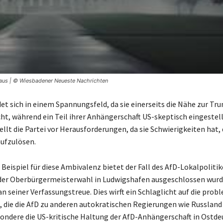
Haus | © Wiesbadener Neueste Nachrichten
det sich in einem Spannungsfeld, da sie einerseits die Nähe zur Tr
ht, während ein Teil ihrer Anhängerschaft US-skeptisch eingestellt
llt die Partei vor Herausforderungen, da sie Schwierigkeiten hat,
ufzulösen.
 Beispiel für diese Ambivalenz bietet der Fall des AfD-Lokalpoliti
 der Oberbürgermeisterwahl in Ludwigshafen ausgeschlossen wur
an seiner Verfassungstreue. Dies wirft ein Schlaglicht auf die pro
 die die AfD zu anderen autokratischen Regierungen wie Russland
sondere die US-kritische Haltung der AfD-Anhängerschaft in Ostd