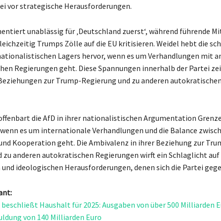
rtei vor strategische Herausforderungen.
entiert unablässig für ‚Deutschland zuerst‘, während führende Mi
leichzeitig Trumps Zölle auf die EU kritisieren. Weidel hebt die sc
nationalistischen Lagers hervor, wenn es um Verhandlungen mit a
chen Regierungen geht. Diese Spannungen innerhalb der Partei zei
 Beziehungen zur Trump-Regierung und zu anderen autokratische
offenbart die AfD in ihrer nationalistischen Argumentation Grenz
wenn es um internationale Verhandlungen und die Balance zwisc
und Kooperation geht. Die Ambivalenz in ihrer Beziehung zur Tru
 zu anderen autokratischen Regierungen wirft ein Schlaglicht auf 
 und ideologischen Herausforderungen, denen sich die Partei geg
ant:
beschließt Haushalt für 2025: Ausgaben von über 500 Milliarden 
ldung von 140 Milliarden Euro