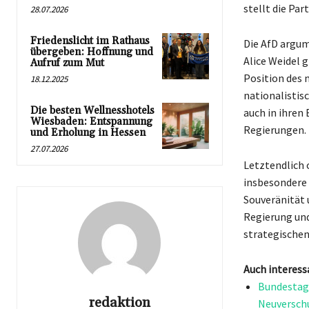
stellt die Pa
28.07.2026
Friedenslicht im Rathaus
Die AfD argum
übergeben: Hoffnung und
Alice Weidel g
Aufruf zum Mut
Position des 
18.12.2025
nationalistis
Die besten Wellnesshotels
auch in ihren
Wiesbaden: Entspannung
Regierungen.
und Erholung in Hessen
27.07.2026
Letztendlich 
insbesondere 
Souveränität 
Regierung und
strategischen
Auch interess
Bundestag 
redaktion
Neuverschu