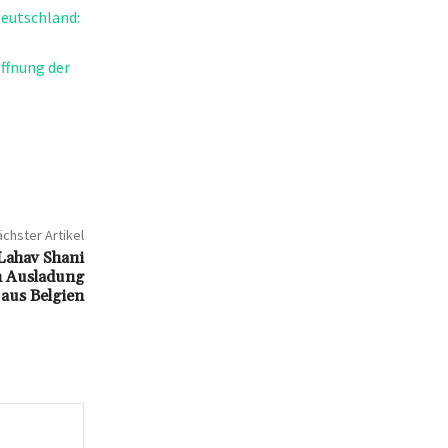
Deutschland:
ffnung der
chster Artikel
 Lahav Shani
h Ausladung
aus Belgien