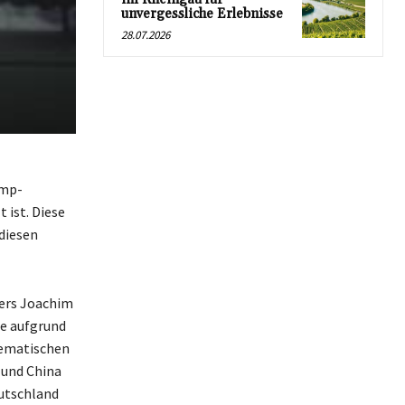
unvergessliche Erlebnisse
28.07.2026
ump-
 ist. Diese
 diesen
kers Joachim
de aufgrund
blematischen
 und China
eutschland