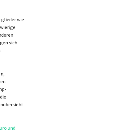
tglieder wie
hwierige
nderen
gen sich
n
en,
hen
mp-
die
enübersieht.
Euro und