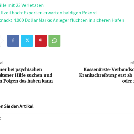
lle mit 23 Verletzten
llzeithoch: Experten erwarten baldigen Rekord
knackt 4.000 Dollar Marke: Anleger flüchten in sicheren Hafen
el
Nä
r bei psychischen
Kassenärzte-Verbandsch
ltener Hilfe suchen und
Krankschreibung erst ab 
en Folgen das haben kann
oder 
 Sie den Artikel