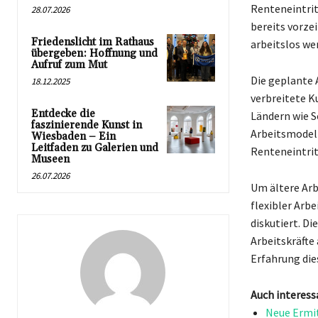
Renteneintrit
28.07.2026
bereits vorze
Friedenslicht im Rathaus
arbeitslos we
übergeben: Hoffnung und
Aufruf zum Mut
Die geplante 
18.12.2025
verbreitete K
Entdecke die
Ländern wie Sc
faszinierende Kunst in
Arbeitsmodell
Wiesbaden – Ein
Leitfaden zu Galerien und
Renteneintrit
Museen
26.07.2026
Um ältere Arb
flexibler Arb
diskutiert. D
Arbeitskräfte
Erfahrung die
Auch interess
Neue Ermit