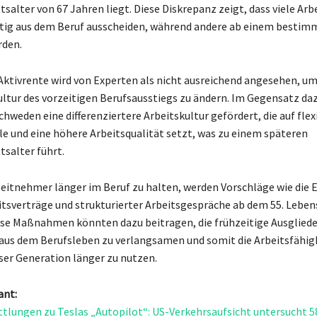
tsalter von 67 Jahren liegt. Diese Diskrepanz zeigt, dass viele Ar
itig aus dem Beruf ausscheiden, während andere ab einem bestim
rden.
Aktivrente wird von Experten als nicht ausreichend angesehen, um
ultur des vorzeitigen Berufsausstiegs zu ändern. Im Gegensatz daz
hweden eine differenziertere Arbeitskultur gefördert, die auf flex
e und eine höhere Arbeitsqualität setzt, was zu einem späteren
tsalter führt.
eitnehmer länger im Beruf zu halten, werden Vorschläge wie die 
eitsverträge und strukturierter Arbeitsgespräche ab dem 55. Leben
iese Maßnahmen könnten dazu beitragen, die frühzeitige Ausgliede
 aus dem Berufsleben zu verlangsamen und somit die Arbeitsfähig
ser Generation länger zu nutzen.
ant:
tlungen zu Teslas „Autopilot“: US-Verkehrsaufsicht untersucht 5