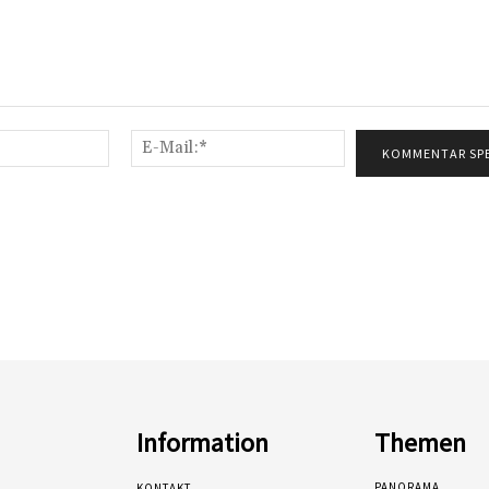
Name:*
E-
Mail:*
Information
Themen
PANORAMA
KONTAKT