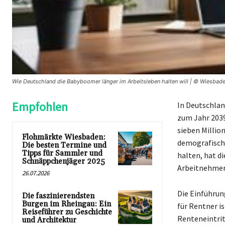
Wie Deutschland die Babyboomer länger im Arbeitsleben halten will | © Wiesbad
Empfohlen
In Deutschla
zum Jahr 2039
sieben Millio
Flohmärkte Wiesbaden:
demografische
Die besten Termine und
Tipps für Sammler und
halten, hat d
Schnäppchenjäger 2025
Arbeitnehmer 
26.07.2026
Die Einführun
Die faszinierendsten
Burgen im Rheingau: Ein
für Rentner i
Reiseführer zu Geschichte
Renteneintrit
und Architektur