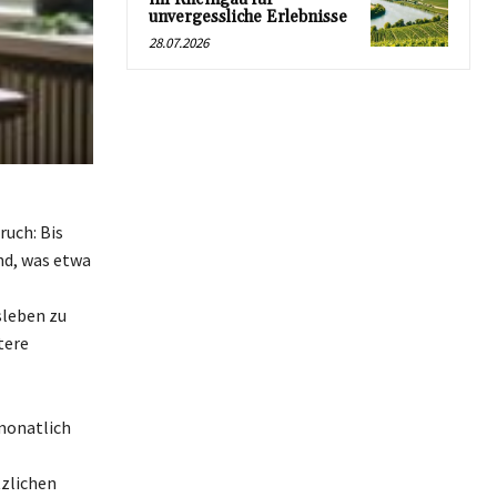
unvergessliche Erlebnisse
28.07.2026
uch: Bis
nd, was etwa
sleben zu
tere
 monatlich
tzlichen