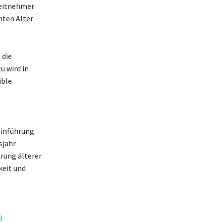
beitnehmer
mten Alter
 die
u wird in
ible
Einführung
sjahr
rung älterer
keit und
8