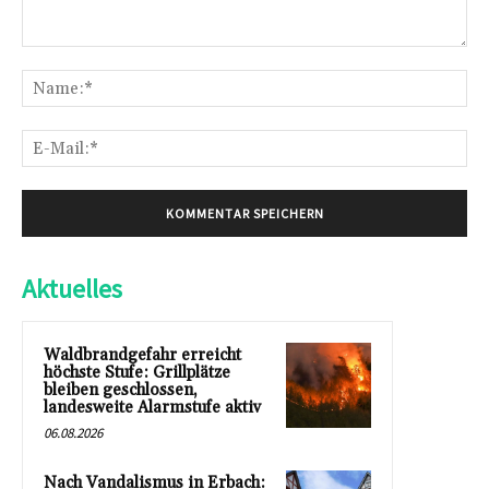
Kommentar:
Na
E-
Mai
Aktuelles
Waldbrandgefahr erreicht
höchste Stufe: Grillplätze
bleiben geschlossen,
landesweite Alarmstufe aktiv
06.08.2026
Nach Vandalismus in Erbach: