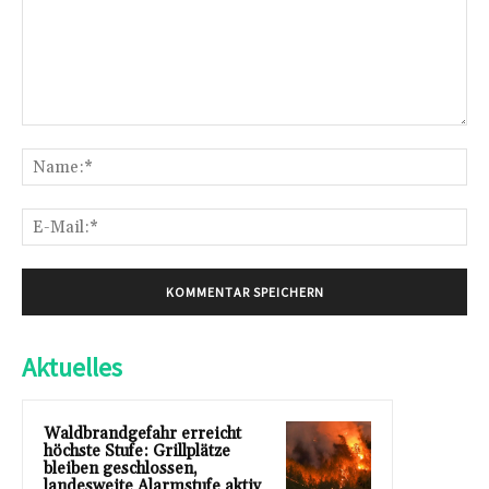
Kommentar:
Na
E-
Mai
Aktuelles
Waldbrandgefahr erreicht
höchste Stufe: Grillplätze
bleiben geschlossen,
landesweite Alarmstufe aktiv