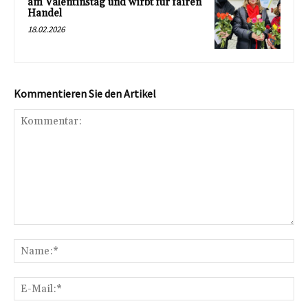
am Valentinstag und wirbt für fairen
Handel
18.02.2026
Kommentieren Sie den Artikel
Kommentar:
Na
E-
Mai