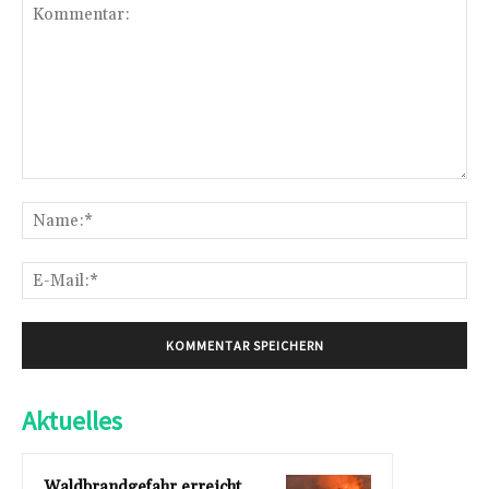
Kommentar:
Na
E-
Mai
Aktuelles
Waldbrandgefahr erreicht