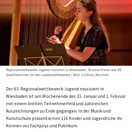
Regionalwettbewerb Jugend musiziert in Wiesbaden: 74 erste Preise und 36
Qualifikationen für den Landeswettbewerb | Bild: (c)Oliver_Borchert
Der 63. Regionalwettbewerb Jugend musiziert in
Wiesbaden ist am Wochenende des 31. Januar und 1. Februar
mit einem breiten Teilnehmerfeld und zahlreichen
Auszeichnungen zu Ende gegangen. In der Musik und
Kunstschule präsentierten 116 Kinder und Jugendliche ihr
Können vor Fachjurys und Publikum.