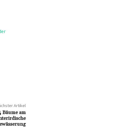
der
chster Artikel
24 Bäume am
nterirdische
ewässerung