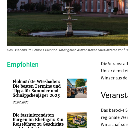
Genussabend im Schloss Biebrich: Rheingauer Winzer stellen Spezialitäten vor | 
Empfohlen
Die Veranstalt
Unter dem Lei
Winzer aus de
Flohmärkte Wiesbaden:
Die besten Termine und
Tipps für Sammler und
Veranst
Schnäppchenjäger 2025
26.07.2026
Das barocke Sc
Die faszinierendsten
regionale We
Burgen im Rheingau: Ein
Wirtschaftsde
Reiseführer zu Geschichte