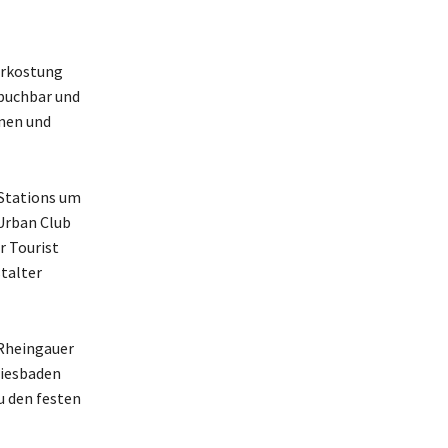
erkostung
 buchbar und
nen und
 Stations um
 Urban Club
r Tourist
talter
Rheingauer
Wiesbaden
u den festen