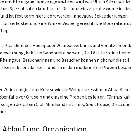
e mit Rheingauer Spitzengewächsen wird von Ulrich Allendorf be
chen Spezialitäten kombiniert. Die Jungwinzerprobe wurde in die
 und ist fest terminiert; dort werden innovative Sekte der jungen
ion verkostet und eine Winzer Vesper gereicht. Die Moderation
ling.
dt, Präsident des Rheingauer Weinbauverbands und Vorsitzender d
inwerbung, hebt die Bandbreite hervor: „Die Fête Terroir ist eine
 Rheingaus. Besucherinnen und Besucher können nicht nur die stili
rer Betriebe entdecken, sondern in den moderierten Proben besond
r Weinkönigin Lena Roie sowie die Weinprinzessinnen Alina Bender
benfalls vor Ort sein und einzelne Proben begleiten. Für musikal
sorgen die Urban Club Mini Band mit Funk, Soul, House, Disco und
her.
, Ablauf und Organisation