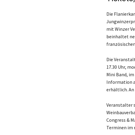
Die Flanierkar
Jungwinzerpro
mit Winzer Ve
beinhaltet ne
französischen
Die Veranstal
17.30 Uhr, mo
Mini Band, im 
Information a
erhältlich. A
Veranstalter
Weinbauverba
Congress & Ma
Terminen im r