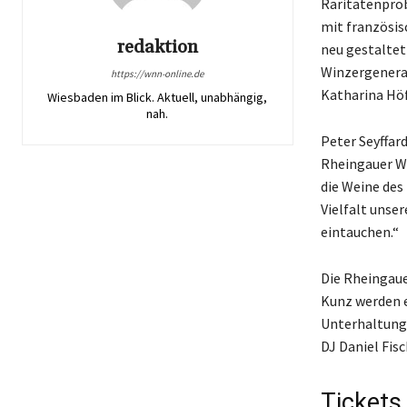
Raritätenprob
mit französis
redaktion
neu gestaltet
Winzergenerat
https://wnn-online.de
Katharina Höf
Wiesbaden im Blick. Aktuell, unabhängig,
nah.
Peter Seyffar
Rheingauer We
die Weine des
Vielfalt unse
eintauchen.“
Die Rheingaue
Kunz werden e
Unterhaltung 
DJ Daniel Fisc
Tickets