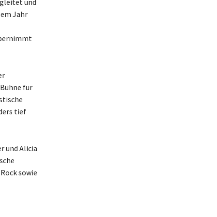
gleitet und
sem Jahr
 übernimmt
er
 Bühne für
stische
ers tief
 und Alicia
ische
 Rock sowie