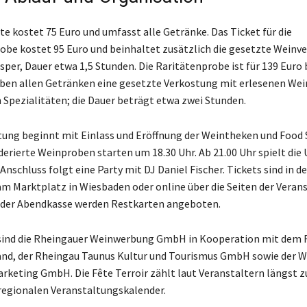
te kostet 75 Euro und umfasst alle Getränke. Das Ticket für die
be kostet 95 Euro und beinhaltet zusätzlich die gesetzte Weinv
sper, Dauer etwa 1,5 Stunden. Die Raritätenprobe ist für 139 Euro
ben allen Getränken eine gesetzte Verkostung mit erlesenen Wei
 Spezialitäten; die Dauer beträgt etwa zwei Stunden.
tung beginnt mit Einlass und Eröffnung der Weintheken und Food
derierte Weinproben starten um 18.30 Uhr. Ab 21.00 Uhr spielt die
Anschluss folgt eine Party mit DJ Daniel Fischer. Tickets sind in de
m Marktplatz in Wiesbaden oder online über die Seiten der Verans
n der Abendkasse werden Restkarten angeboten.
 sind die Rheingauer Weinwerbung GmbH in Kooperation mit dem 
nd, der Rheingau Taunus Kultur und Tourismus GmbH sowie der 
rketing GmbH. Die Fête Terroir zählt laut Veranstaltern längst z
egionalen Veranstaltungskalender.