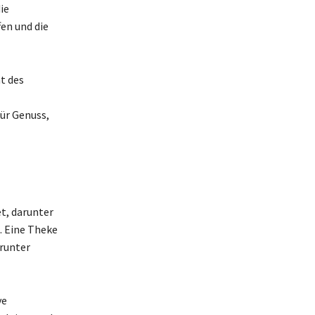
ie
en und die
ät des
für Genuss,
t, darunter
e. Eine Theke
runter
ve