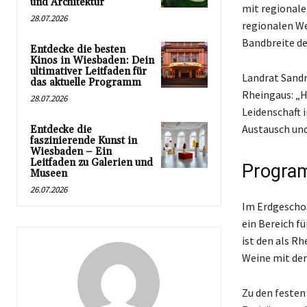
und Architektur
mit regionale
28.07.2026
regionalen We
Bandbreite de
Entdecke die besten
Kinos in Wiesbaden: Dein
ultimativer Leitfaden für
Landrat Sandro
das aktuelle Programm
Rheingaus: „H
28.07.2026
Leidenschaft 
Austausch und
Entdecke die
faszinierende Kunst in
Wiesbaden – Ein
Leitfaden zu Galerien und
Progra
Museen
26.07.2026
Im Erdgeschos
ein Bereich fü
ist den als 
Weine mit de
Zu den feste