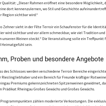
r Qualität: „Dieser Rahmen eröffnet eine besondere Möglichkeit, d
ine dort kennenzulernen, wo Stil und Geschichte aufeinandertreff
r Region sichtbar wird.“
 Zehner sieht in der Fête Terroir ein Schaufenster für die Identit
ier wird sichtbar und vor allem schmeckbar, wie viel Tradition und
in unseren Weinen steckt.“ Die Veranstaltung solle ein Treffpunkt 
 Heimatgefühl sein.
mm, Proben und besondere Angebote
s des Schlosses werden verschiedene Terroir Bereiche eingerichte
r Rieslingliebhaber und ein Bereich für Freunde kräftiger Rotwein
Rheingau Premiums gekennzeichneten Spitzenweinen gewidmet, da
m Prädikat Rheingau Großes Gewächs und Großes Gewächs.
n Programmpunkten zählen moderierte Verkostungen. Die exklusi