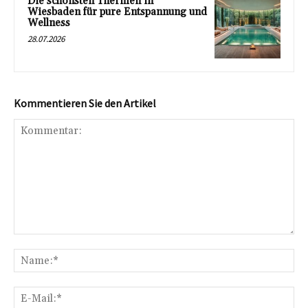
Die schönsten Thermen in
Wiesbaden für pure Entspannung und
Wellness
28.07.2026
Kommentieren Sie den Artikel
Kommentar:
Na
E-
Mai