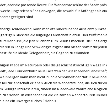
indet jeder die passende Route. Die Wanderbroschüre der Stadt präs
wechslungsreichen Spazierwegen, die sowohl für Anfänger als auc
derer geeignet sind.
inberge schlendernd, kann man atemberaubende Aussichtspunkte
igartigen Blick auf die hügelige Landschaft bieten. Hier trifft man 
turerlebnisse, die jeden Schritt zum Genuss machen. Die Spazierg
iieren in Länge und Schwierigkeitsgrad und bieten somit für jed
essstufe die ideale Gelegenheit, die Gegend zu erkunden.
higen Pfade im Naturpark oder die geschichtsträchtigen Wege in 
t, jede Tour enthüllt neue Facetten der Wiesbadener Landschaft.
Weinbergen kann man nicht nur die Schönheit der Natur bewunde
e Kulturlandschaft erleben. Auch die Wanderfreunde, die sich für e
m Gebirge interessieren, finden im Niederwald zahlreiche Möglich
 zu erleben. In Wiesbaden ist die Vielfalt an Wandertouren unüber
bleibt ein unvergessliches Erlebnis.