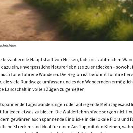
achrichten
e bezaubernde Hauptstadt von Hessen, lädt mit zahlreichen Wand
dazu ein, unvergessliche Naturerlebnisse zu entdecken – sowohl 
s auch für erfahrene Wanderer. Die Region ist berühmt für ihre he
 die viele Rundwege umfassen und es den Wandernden ermögliche
e Landschaft in vollen Zügen zu genießen.
entspannende Tageswanderungen oder aufregende Mehrtagesausflü
 für jeden etwas zu bieten. Die Walderlebnispfade sorgen nicht nu
dern gewähren auch spannende Einblicke in die lokale Flora und F
dliche Strecken sind ideal für einen Ausflug mit den Kleinen, wäh