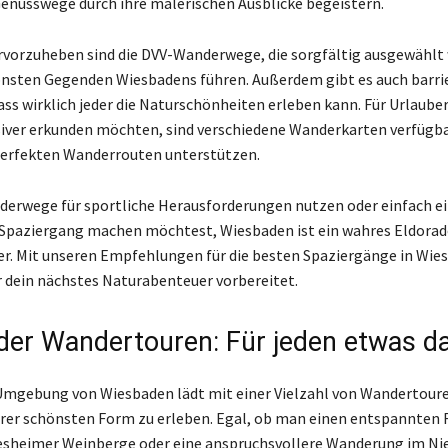
Genusswege durch ihre malerischen Ausblicke begeistern.
vorzuheben sind die DVV-Wanderwege, die sorgfältig ausgewählt
önsten Gegenden Wiesbadens führen. Außerdem gibt es auch barrie
ss wirklich jeder die Naturschönheiten erleben kann. Für Urlauber,
iver erkunden möchten, sind verschiedene Wanderkarten verfügbar,
perfekten Wanderrouten unterstützen.
derwege für sportliche Herausforderungen nutzen oder einfach e
Spaziergang machen möchtest, Wiesbaden ist ein wahres Eldorad
r. Mit unseren Empfehlungen für die besten Spaziergänge in Wie
r dein nächstes Naturabenteuer vorbereitet.
t der Wandertouren: Für jeden etwas d
 Umgebung von Wiesbaden lädt mit einer Vielzahl von Wandertoure
ihrer schönsten Form zu erleben. Egal, ob man einen entspannte
esheimer Weinberge oder eine anspruchsvollere Wanderung im Ni