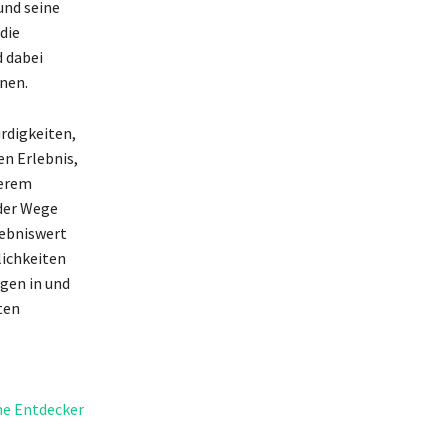
und seine
die
 dabei
nen.
rdigkeiten,
en Erlebnis,
serem
 der Wege
lebniswert
lichkeiten
gen in und
ten
ne Entdecker