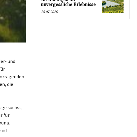
unvergessliche Erlebnisse
28.07.2026
er- und
für
rvorragenden
n, die
ge suchst,
r für
auna.
rend