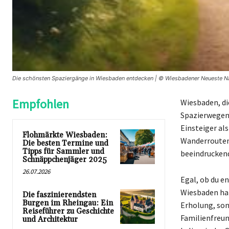
Die schönsten Spaziergänge in Wiesbaden entdecken | © Wiesbadener Neueste N
Empfohlen
Wiesbaden, di
Spazierwegen 
Einsteiger al
Flohmärkte Wiesbaden:
Wanderrouten,
Die besten Termine und
Tipps für Sammler und
beeindruckend
Schnäppchenjäger 2025
26.07.2026
Egal, ob du 
Wiesbaden hat
Die faszinierendsten
Burgen im Rheingau: Ein
Erholung, son
Reiseführer zu Geschichte
Familienfreun
und Architektur