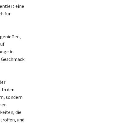
entiert eine
h für
 genießen,
auf
änge in
en Geschmack
der
 In den
rn, sondern
inen
keiten, die
troffen, und