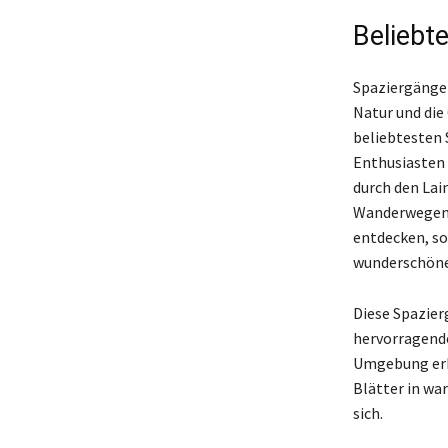
Beliebt
Spaziergänge 
Natur und die
beliebtesten
Enthusiasten 
durch den Lai
Wanderwegen k
entdecken, so
wunderschöne
Diese Spazierg
hervorragende
Umgebung erku
Blätter in wa
sich.