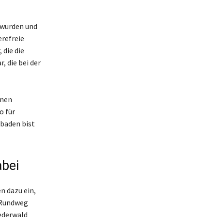
 wurden und
refreie
 die die
 die bei der
inen
o für
sbaden bist
abei
n dazu ein,
n Rundweg
ederwald