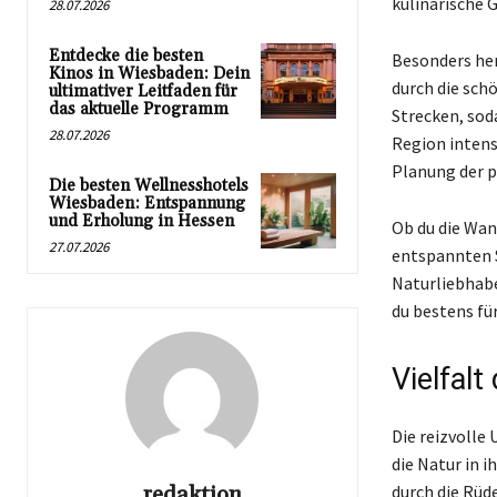
kulinarische 
28.07.2026
Entdecke die besten
Besonders her
Kinos in Wiesbaden: Dein
durch die sch
ultimativer Leitfaden für
das aktuelle Programm
Strecken, soda
28.07.2026
Region intens
Planung der 
Die besten Wellnesshotels
Wiesbaden: Entspannung
und Erholung in Hessen
Ob du die Wan
27.07.2026
entspannten 
Naturliebhabe
du bestens fü
Vielfal
Die reizvolle
die Natur in 
redaktion
durch die Rüd