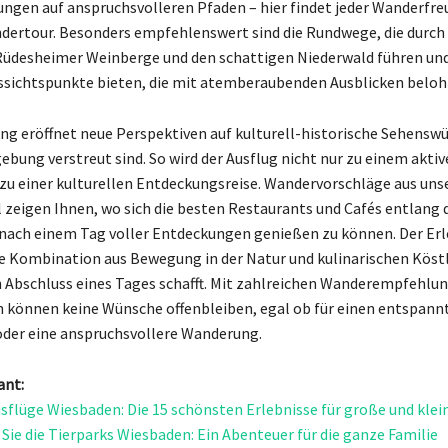
ngen auf anspruchsvolleren Pfaden – hier findet jeder Wanderfre
ertour. Besonders empfehlenswert sind die Rundwege, die durch 
üdesheimer Weinberge und den schattigen Niederwald führen und
ssichtspunkte bieten, die mit atemberaubenden Ausblicken beloh
g eröffnet neue Perspektiven auf kulturell-historische Sehenswü
ebung verstreut sind. So wird der Ausflug nicht nur zu einem aktiv
zu einer kulturellen Entdeckungsreise. Wandervorschläge aus un
l zeigen Ihnen, wo sich die besten Restaurants und Cafés entlang
nach einem Tag voller Entdeckungen genießen zu können. Der Er
die Kombination aus Bewegung in der Natur und kulinarischen Köst
 Abschluss eines Tages schafft. Mit zahlreichen Wanderempfehlun
können keine Wünsche offenbleiben, egal ob für einen entspann
der eine anspruchsvollere Wanderung.
ant:
sflüge Wiesbaden: Die 15 schönsten Erlebnisse für große und klei
Sie die Tierparks Wiesbaden: Ein Abenteuer für die ganze Familie