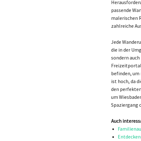
Herausforderu
passende Wand
malerischen R
zahlreiche Au
Jede Wanderun
die in der Umg
sondern auch 
Freizeitporta
befinden, um 
ist hoch, da 
den perfekten
um Wiesbaden 
Spaziergang o
Auch interess
Familienau
Entdecken 