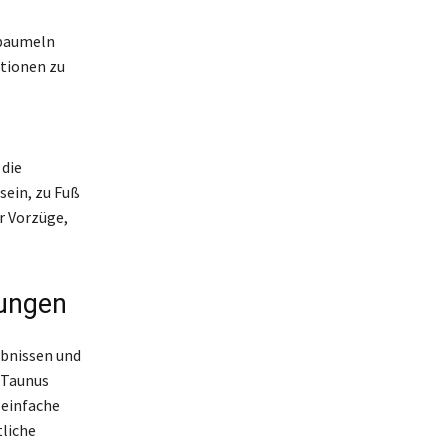
 baumeln
ationen zu
die
sein, zu Fuß
r Vorzüge,
rungen
bnissen und
-Taunus
 einfache
liche