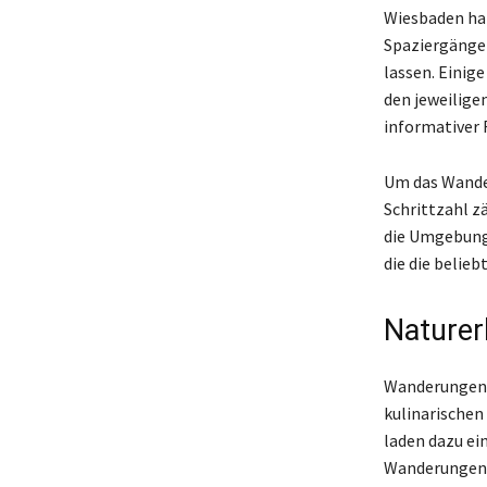
Wiesbaden hat
Spaziergänge 
lassen. Einig
den jeweilige
informativer 
Um das Wande
Schrittzahl z
die Umgebung 
die die belie
Naturer
Wanderungen 
kulinarische
laden dazu ei
Wanderungen a