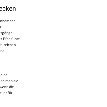
decken
nheit der
r
ergänge-
r Pfad führt
ahlreichen
una
 eine
end man die
wenn die
euer für