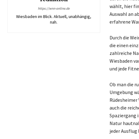
wählt, hier f
https://wnn-online.de
Auswahl an ab
Wiesbaden im Blick. Aktuell, unabhängig,
erfahrene Wan
nah.
Durch die We
die einen einz
zahlreiche Na
Wiesbaden var
und jede Fitn
Ob man die ru
Umgebung wähl
Rüdesheimer 
auch die reich
Spaziergang i
Natur hautnah
jeder Ausflug 