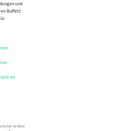
idungen und
ren Buffett
für
onen
one-
rbeit im
chster Artikel