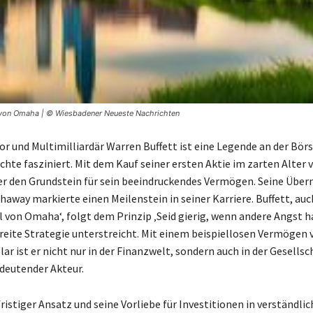
 von Omaha | © Wiesbadener Neueste Nachrichten
or und Multimilliardär Warren Buffett ist eine Legende an der Börs
hte fasziniert. Mit dem Kauf seiner ersten Aktie im zarten Alter v
er den Grundstein für sein beeindruckendes Vermögen. Seine Übe
haway markierte einen Meilenstein in seiner Karriere. Buffett, au
el von Omaha‘, folgt dem Prinzip ‚Seid gierig, wenn andere Angst h
ereite Strategie unterstreicht. Mit einem beispiellosen Vermögen 
lar ist er nicht nur in der Finanzwelt, sondern auch in der Gesellsch
deutender Akteur.
ristiger Ansatz und seine Vorliebe für Investitionen in verständli