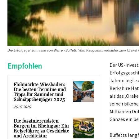
Die Erfolgsgeheimnisse von Warren Buffett: Vom Kaugummiverkäufer zum Orakel
Empfohlen
Der US-Invest
Erfolgsgeschic
Jahren legte 
Flohmärkte Wiesbaden:
Berkshire Hat
Die besten Termine und
Tipps für Sammler und
als das ‚Orak
Schnäppchenjäger 2025
seine risikob
26.07.2026
Milliarden Dol
Ganzes ein be
Die faszinierendsten
Burgen im Rheingau: Ein
Reiseführer zu Geschichte
Buffetts langf
und Architektur