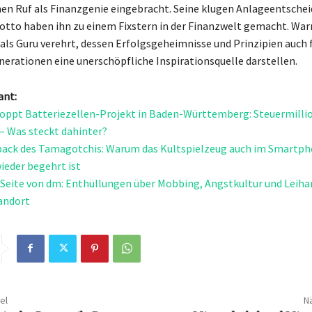
en Ruf als Finanzgenie eingebracht. Seine klugen Anlageentsche
tto haben ihn zu einem Fixstern in der Finanzwelt gemacht. War
 als Guru verehrt, dessen Erfolgsgeheimnisse und Prinzipien auch 
nerationen eine unerschöpfliche Inspirationsquelle darstellen.
ant:
oppt Batteriezellen-Projekt in Baden-Württemberg: Steuermilli
 – Was steckt dahinter?
ack des Tamagotchis: Warum das Kultspielzeug auch im Smartph
wieder begehrt ist
 Seite von dm: Enthüllungen über Mobbing, Angstkultur und Leiha
andort
el
Nä