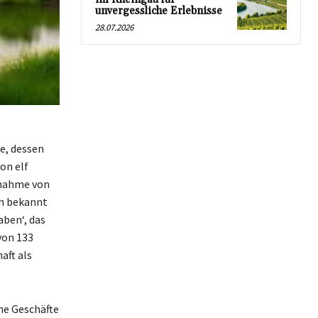
unvergessliche Erlebnisse
28.07.2026
e, dessen
on elf
rnahme von
ch bekannt
aben‘, das
von 133
aft als
che Geschäfte