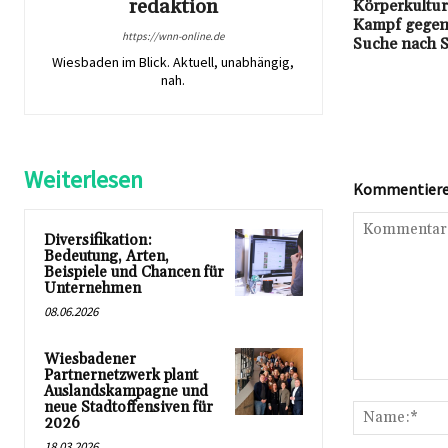
redaktion
Körperkultur
Kampf gegen 
https://wnn-online.de
Suche nach S
Wiesbaden im Blick. Aktuell, unabhängig,
nah.
Weiterlesen
Kommentieren
Diversifikation:
Bedeutung, Arten,
Beispiele und Chancen für
Unternehmen
08.06.2026
Wiesbadener
Partnernetzwerk plant
Kommentar:
Auslandskampagne und
neue Stadtoffensiven für
2026
18.03.2026