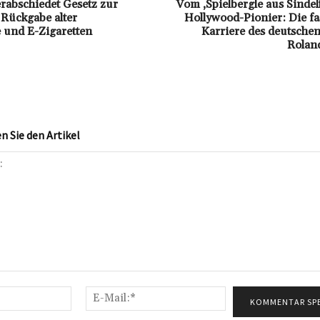
rabschiedet Gesetz zur
Vom ‚Spielbergle aus Sinde
 Rückgabe alter
Hollywood-Pionier: Die f
e und E-Zigaretten
Karriere des deutsche
Rolan
 Sie den Artikel
Name:*
E-
Mail:*