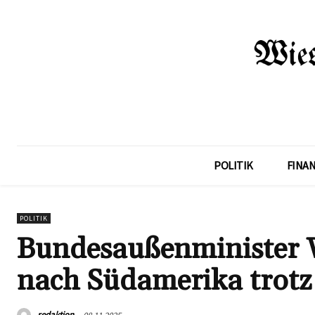
POLITIK
FINA
POLITIK
Bundesaußenminister W
nach Südamerika trot
redaktion
08.11.2025