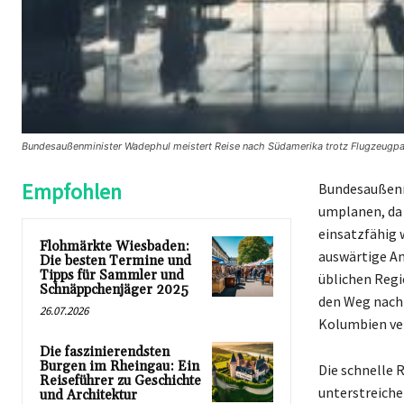
Bundesaußenminister Wadephul meistert Reise nach Südamerika trotz Flugzeugp
Empfohlen
Bundesaußenm
umplanen, da 
einsatzfähig 
Flohmärkte Wiesbaden:
auswärtige An
Die besten Termine und
Tipps für Sammler und
üblichen Regi
Schnäppchenjäger 2025
den Weg nach 
26.07.2026
Kolumbien ver
Die faszinierendsten
Burgen im Rheingau: Ein
Die schnelle 
Reiseführer zu Geschichte
unterstreiche
und Architektur