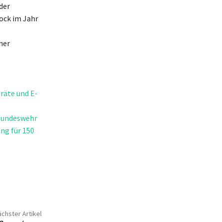
der
ock im Jahr
ner
räte und E-
 Bundeswehr
ng für 150
chster Artikel