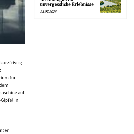
unvergessliche Erlebnisse
28.07.2026
kurzfristig
t
rium für
 dem
maschine auf
Gipfel in
unter