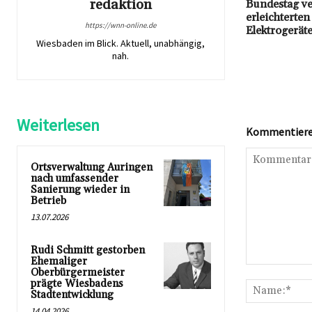
redaktion
Bundestag ve
erleichterten
https://wnn-online.de
Elektrogerät
Wiesbaden im Blick. Aktuell, unabhängig,
nah.
Weiterlesen
Kommentieren
Ortsverwaltung Auringen
nach umfassender
Sanierung wieder in
Betrieb
13.07.2026
Rudi Schmitt gestorben
Ehemaliger
Kommentar:
Oberbürgermeister
prägte Wiesbadens
Stadtentwicklung
14.04.2026