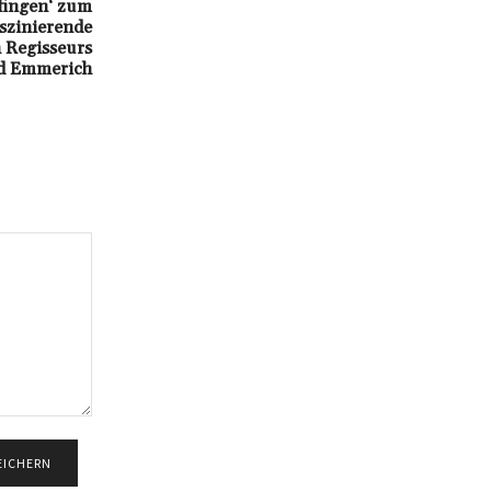
lfingen‘ zum
aszinierende
n Regisseurs
d Emmerich