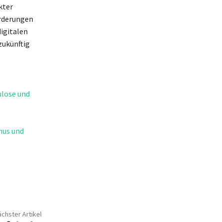
kter
rderungen
digitalen
zukünftig
ulose und
mus und
chster Artikel