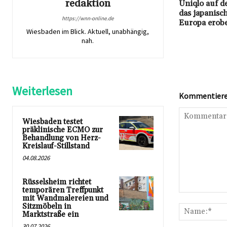
redaktion
Uniqlo auf d
das japanis
https://wnn-online.de
Europa erobe
Wiesbaden im Blick. Aktuell, unabhängig,
nah.
Weiterlesen
Kommentieren
Wiesbaden testet
präklinische ECMO zur
Behandlung von Herz-
Kreislauf-Stillstand
04.08.2026
Rüsselsheim richtet
temporären Treffpunkt
Kommentar:
mit Wandmalereien und
Sitzmöbeln in
Marktstraße ein
30.07.2026