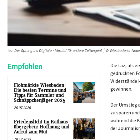
taz: Der Sprung ins Digitale - Vorbild für andere Zeitungen? | © Wiesbadener Neu
Empfohlen
Die taz, als 
gedruckten Fo
Widerstände k
Flohmärkte Wiesbaden:
gewinnen.
Die besten Termine und
Tipps für Sammler und
Schnäppchenjäger 2025
Der Umstieg a
26.07.2026
zu sparen und
während die Ko
Friedenslicht im Rathaus
übergeben: Hoffnung und
der Journalis
Aufruf zum Mut
18.12.2025