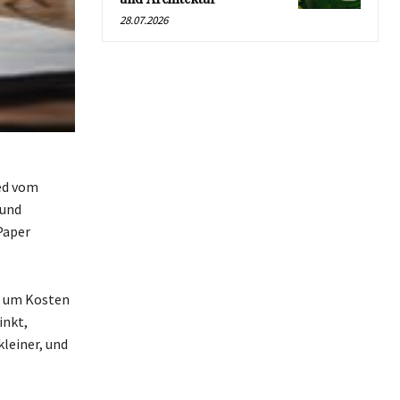
28.07.2026
ied vom
 und
Paper
, um Kosten
inkt,
kleiner, und