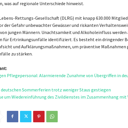
, was auf regionale Unterschiede hinweist.
Lebens-Rettungs-Gesellschaft (DLRG) mit knapp 630.000 Mitglie
vor der Gefahr unbewachter Gewässer und riskanten Verhaltenswei
von jungen Männern. Unachtsamkeit und Alkoholeinfluss werden a
 für Ertrinkungsunfälle identifiziert. Es besteht ein dringender B
Aufsicht und Aufklärungsmaßnahmen, um präventive Maßnahmen
fälle zu stärken.
ant:
en Pflegepersonal: Alarmierende Zunahme von Übergriffen in de
n deutschen Sommerferien trotz weniger Staus gestiegen
se um Wiedereinführung des Zivildienstes im Zusammenhang mit 