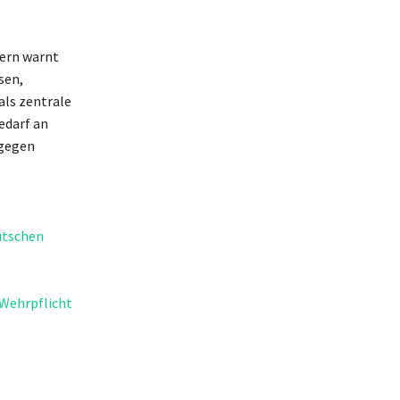
dern warnt
sen,
ls zentrale
edarf an
 gegen
utschen
Wehrpflicht