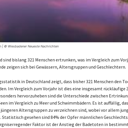
en | © Wiesbadener Neueste Nachrichten
d sind bislang 321 Menschen ertrunken, was im Vergleich zum Vor
iede zeigen sich bei Gewässern, Altersgruppen und Geschlechtern.
gsstatistik in Deutschland zeigt, dass bisher 321 Menschen den To
den. Im Vergleich zum Vorjahr ist dies eine insgesamt rückläufige 
sonders hervorzuheben sind die Unterschiede zwischen Ertrinkun
Seen im Vergleich zu Meer und Schwimmbädern. Es ist auffällig, da
 jüngeren Altersgruppen zu verzeichnen sind, wobei vor allem ju
d. Statistisch gesehen sind 84% der Opfer männlichen Geschlechts.
rgniserregender Faktor ist der Anstieg der Badetoten in bestimm