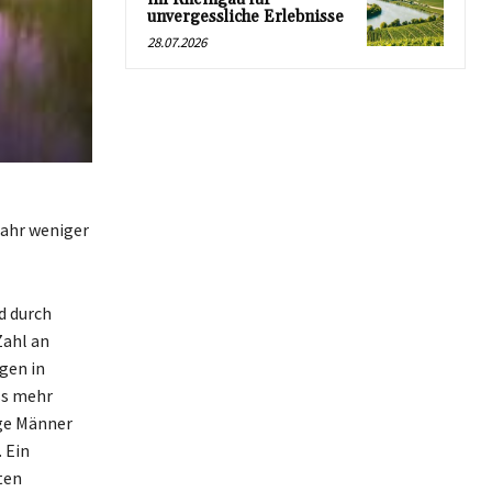
unvergessliche Erlebnisse
28.07.2026
jahr weniger
d durch
Zahl an
gen in
ss mehr
nge Männer
 Ein
ten