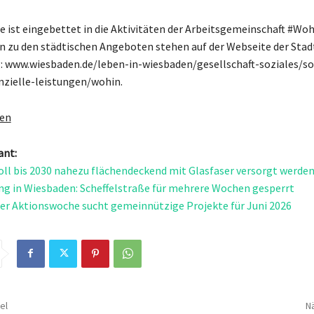
ist eingebettet in die Aktivitäten der Arbeitsgemeinschaft #Woh
 zu den städtischen Angeboten stehen auf der Webseite der Sta
: www.wiesbaden.de/leben-in-wiesbaden/gesellschaft-soziales/so
nzielle-leistungen/wohin.
gen
ant:
ll bis 2030 nahezu flächendeckend mit Glasfaser versorgt werde
ng in Wiesbaden: Scheffelstraße für mehrere Wochen gesperrt
r Aktionswoche sucht gemeinnützige Projekte für Juni 2026
el
Nä