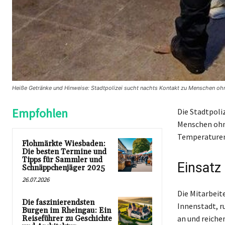
Heiße Getränke und Hinweise: Stadtpolizei sucht nachts Kontakt zu Menschen ohn
Empfohlen
Die Stadtpoli
Menschen ohne
Temperaturen 
Flohmärkte Wiesbaden:
Die besten Termine und
Tipps für Sammler und
Einsatz
Schnäppchenjäger 2025
26.07.2026
Die Mitarbeit
Die faszinierendsten
Innenstadt, r
Burgen im Rheingau: Ein
an und reiche
Reiseführer zu Geschichte