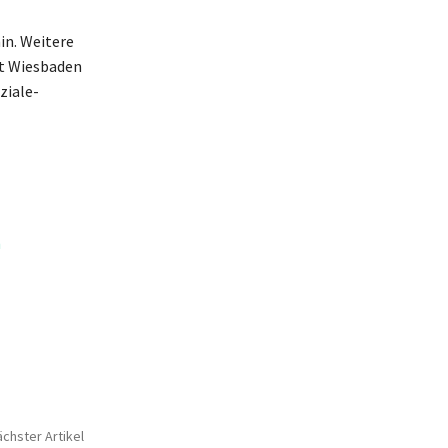
in. Weitere
dt Wiesbaden
ziale-
n
chster Artikel