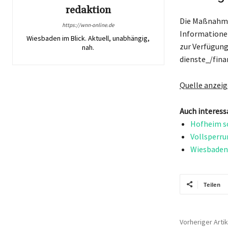
redaktion
Die Maßnahme 
https://wnn-online.de
Informationen
Wiesbaden im Blick. Aktuell, unabhängig,
zur Verfügung
nah.
dienste_/fina
Quelle anzei
Auch interess
Hofheim so
Vollsperru
Wiesbadene
Teilen
Vorheriger Artik