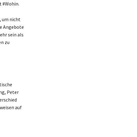
t #Wohin.
, um nicht
se Angebote
ehr sein als
en zu
tische
ng, Peter
erschied
weisen auf