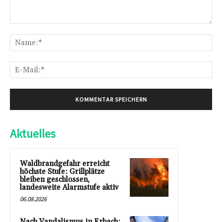
Kommentar:
Na
E-
Mai
Aktuelles
Waldbrandgefahr erreicht
höchste Stufe: Grillplätze
bleiben geschlossen,
landesweite Alarmstufe aktiv
06.08.2026
Nach Vandalismus in Erbach: