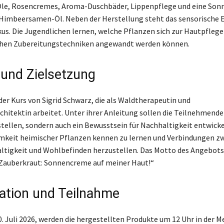
Öle, Rosencremes, Aroma-Duschbäder, Lippenpflege und eine So
 Himbeersamen-Öl. Neben der Herstellung steht das sensorische 
us. Die Jugendlichen lernen, welche Pflanzen sich zur Hautpflege
chen Zubereitungstechniken angewandt werden können.
 und Zielsetzung
der Kurs von Sigrid Schwarz, die als Waldtherapeutin und
chitektin arbeitet. Unter ihrer Anleitung sollen die Teilnehmende
tellen, sondern auch ein Bewusstsein für Nachhaltigkeit entwickeln
amkeit heimischer Pflanzen kennen zu lernen und Verbindungen z
ltigkeit und Wohlbefinden herzustellen. Das Motto des Angebots
Zauberkraut: Sonnencreme auf meiner Haut!“
ation und Teilnahme
0. Juli 2026, werden die hergestellten Produkte um 12 Uhr in der 