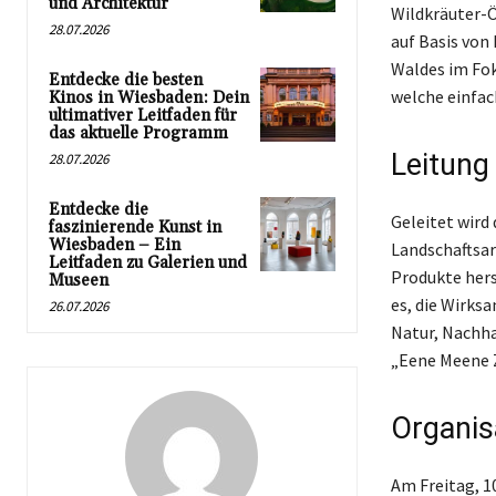
und Architektur
Wildkräuter-
28.07.2026
auf Basis von
Waldes im Fok
Entdecke die besten
welche einfa
Kinos in Wiesbaden: Dein
ultimativer Leitfaden für
das aktuelle Programm
Leitung
28.07.2026
Entdecke die
Geleitet wird 
faszinierende Kunst in
Wiesbaden – Ein
Landschaftsar
Leitfaden zu Galerien und
Produkte hers
Museen
es, die Wirks
26.07.2026
Natur, Nachha
„Eene Meene 
Organis
Am Freitag, 1