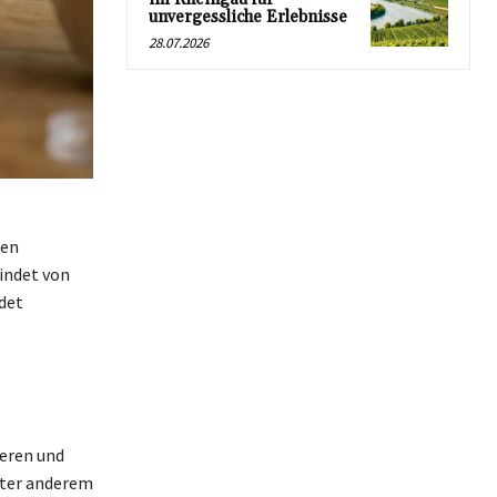
unvergessliche Erlebnisse
28.07.2026
ten
indet von
ndet
eren und
nter anderem