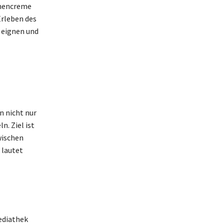
nnencreme
Erleben des
 eignen und
n nicht nur
. Ziel ist
wischen
 lautet
Mediathek