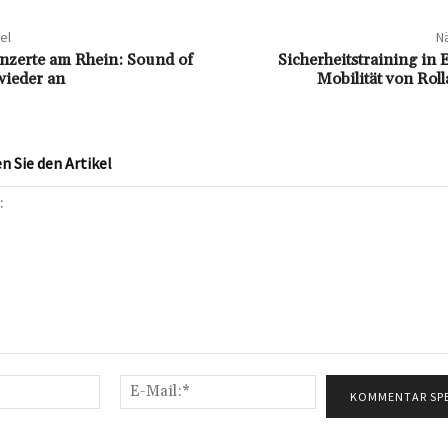
el
Nä
nzerte am Rhein: Sound of
Sicherheitstraining in El
 wieder an
Mobilität von Rol
 Sie den Artikel
Name:*
E-
Mail:*