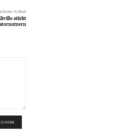
chster Artikel
tville stärkt
latornutzern