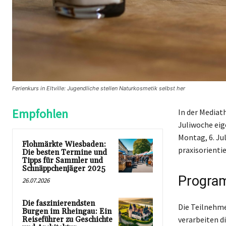
Ferienkurs in Eltville: Jugendliche stellen Naturkosmetik selbst her
Empfohlen
In der Mediat
Juliwoche eig
Montag, 6. Jul
Flohmärkte Wiesbaden:
praxisorienti
Die besten Termine und
Tipps für Sammler und
Schnäppchenjäger 2025
Program
26.07.2026
Die faszinierendsten
Die Teilnehme
Burgen im Rheingau: Ein
verarbeiten d
Reiseführer zu Geschichte