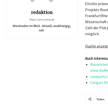
Eltville präse
Projekts Rout
redaktion
FrankfurtRhei
https://wnn-online.de
Wissenschaft 
Wiesbaden im Blick. Aktuell, unabhängig,
Zahl der Plät
nah.
möglich.
Quelle anzei
Auch interess
Rüsselshei
ohne Koffe
Leseparty 
Caligari F
Teilen