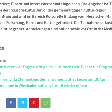
ntiert; Eltern und Interessierte sind eingeladen. Das Angebot ist T
e der Industriekultur Junior der gemeinnützigen KulturRegion
nMain und wird im Bereich Kulturelle Bildung vom Hessischen Min
und Forschung, Kunst und Kultur gefördert. Die Teilnahme ist kost
ze ist begrenzt. Anmeldungen sind online sowie vor Ort in der Med
gen
ant:
m bietet vier Tagesausflüge im Juni: Noch freie Plätze für Prog
r
in der Villa Clementine: Gemeinsames, stilles Lesen am 18. April
ilmbühne in Wiesbaden soll am 2. April wieder öffnen