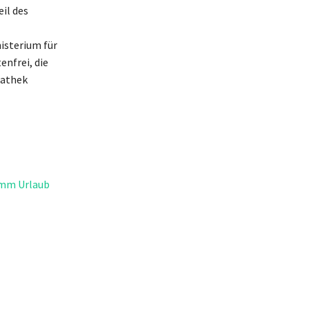
eil des
isterium für
enfrei, die
iathek
ramm Urlaub