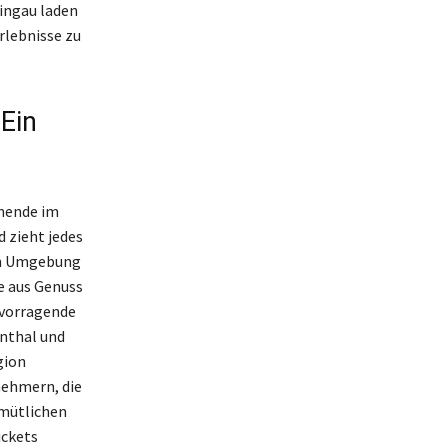
ingau laden
rlebnisse zu
Ein
enende im
 zieht jedes
hen Umgebung
e aus Genuss
rvorragende
nthal und
gion
nehmern, die
emütlichen
ickets