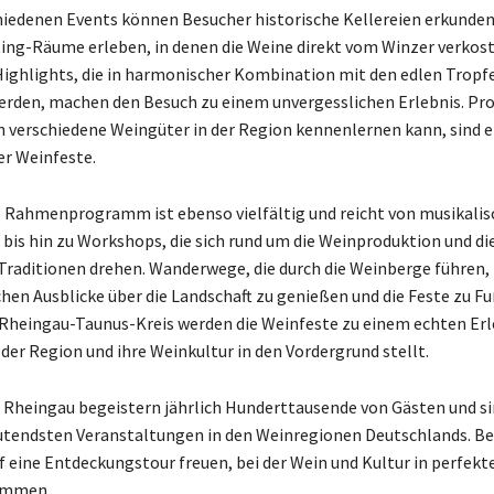
hiedenen Events können Besucher historische Kellereien erkunde
ng-Räume erleben, in denen die Weine direkt vom Winzer verkost
Highlights, die in harmonischer Kombination mit den edlen Tropf
erden, machen den Besuch zu einem unvergesslichen Erlebnis. Pr
 verschiedene Weingüter in der Region kennenlernen kann, sind e
er Weinfeste.
e Rahmenprogramm ist ebenso vielfältig und reicht von musikali
bis hin zu Workshops, die sich rund um die Weinproduktion und di
raditionen drehen. Wanderwege, die durch die Weinberge führen,
ichen Ausblicke über die Landschaft zu genießen und die Feste zu Fu
 Rheingau-Taunus-Kreis werden die Weinfeste zu einem echten Erl
 der Region und ihre Weinkultur in den Vordergrund stellt.
 Rheingau begeistern jährlich Hunderttausende von Gästen und s
utendsten Veranstaltungen in den Weinregionen Deutschlands. B
uf eine Entdeckungstour freuen, bei der Wein und Kultur in perfek
mmen.