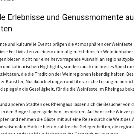
lle Erlebnisse und Genussmomente au
ten
e und kulturelle Events prägen die Atmosphären der Weinfeste
ese Festivitäten zu einem einmaligen Erlebnis für Weinliebhaber.
en bieten nicht nur eine hervorragende Auswahl an regionaltypi
n und kulinarischen Highlights, sondern auch ein breites Spektru
ktivitäten, die die Tradition der Weinregionen lebendig halten. Be
aler Künstler, Musikdarbietungen und literarische Lesungen bereic
spiegeln die Geselligkeit, für die die Weinfeste im Rheingau beka
und anderen Städten des Rheingaus lassen sich die Besucher von de
e in den Binger Lagen gedeihen, inspirieren. Authentische Winzer 
opfen und nehmen die Gäste mit auf eine Reise durch die Welt des W
d saisonalen Märkte bieten zahlreiche Gelegenheiten, die regiona
 und mit anderen Weinliebhabern ins Gespräch zu kommen.