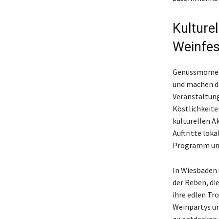
Kulture
Weinfes
Genussmoment
und machen di
Veranstaltung
Köstlichkeite
kulturellen A
Auftritte lok
Programm und 
In Wiesbaden 
der Reben, di
ihre edlen Tr
Weinpartys un
zu entdecken