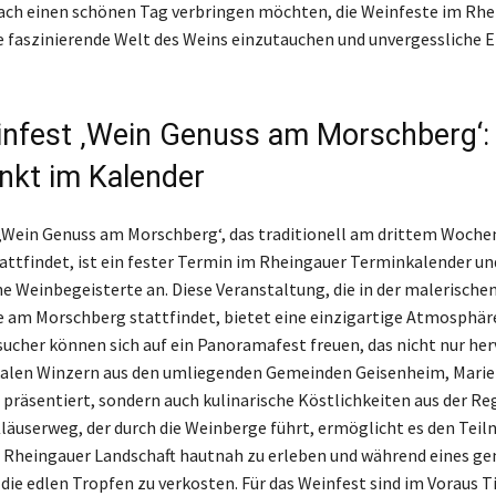
fach einen schönen Tag verbringen möchten, die Weinfeste im Rhe
die faszinierende Welt des Weins einzutauchen und unvergessliche E
nfest ‚Wein Genuss am Morschberg‘: 
kt im Kalender
‚Wein Genuss am Morschberg‘, das traditionell am drittem Woch
ttfindet, ist ein fester Termin im Rheingauer Terminkalender und
he Weinbegeisterte an. Diese Veranstaltung, die in der malerisc
 am Morschberg stattfindet, bietet eine einzigartige Atmosphär
sucher können sich auf ein Panoramafest freuen, das nicht nur he
kalen Winzern aus den umliegenden Gemeinden Geisenheim, Marie
präsentiert, sondern auch kulinarische Köstlichkeiten aus der Re
 Kläuserweg, der durch die Weinberge führt, ermöglicht es den Teil
 Rheingauer Landschaft hautnah zu erleben und während eines g
die edlen Tropfen zu verkosten. Für das Weinfest sind im Voraus T