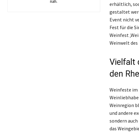
nah.
erhältlich, s
gestaltet wer
Event nicht v
Fest für die S
Weinfest ‚Wei
Weinwelt des 
Vielfal
den Rhe
Weinfeste im 
Weinliebhaber
Weinregion bl
und andere exq
sondern auch 
das Weingebie