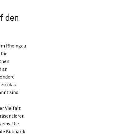
f den
 im Rheingau
 Die
schen
m an
sondere
hern das
nnt sind.
r Vielfalt
präsentieren
eins. Die
le Kulinarik