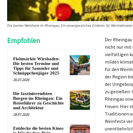
Die besten Weinfeste im Rheingau: Ein unvergessliches Erlebnis für Weinliebhab
Empfohlen
Der Rheingau
nicht nur mit
vielfältigen 
Flohmärkte Wiesbaden:
milden klimat
Die besten Termine und
Tipps für Sammler und
für den Weinb
Schnäppchenjäger 2025
der Region bi
26.07.2026
der Umgebung
zu genießen. 
Die faszinierendsten
Burgen im Rheingau: Ein
Rheingau sowo
Reiseführer zu Geschichte
freuen. Hier 
und Architektur
Traditionen u
28.07.2026
Weinfeste ver
unentbehrlich
Entdecke die besten Kinos
in Wiesbaden: Dein