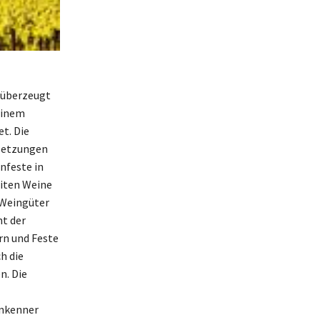
 überzeugt
 einem
t. Die
ssetzungen
nfeste in
siten Weine
 Weingüter
ht der
rn und Feste
h die
n. Die
inkenner