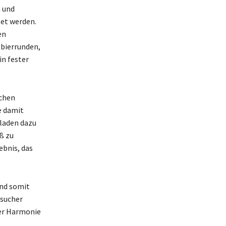
n und
et werden.
en
obierrunden,
in fester
schen
e damit
 laden dazu
ß zu
ebnis, das
ind somit
esucher
ter Harmonie