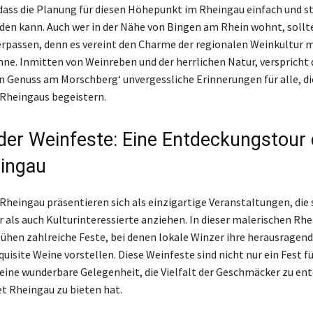
odass die Planung für diesen Höhepunkt im Rheingau einfach und st
den kann. Auch wer in der Nähe von Bingen am Rhein wohnt, sollte
erpassen, denn es vereint den Charme der regionalen Weinkultur 
inne. Inmitten von Weinreben und der herrlichen Natur, verspricht 
n Genuss am Morschberg‘ unvergessliche Erinnerungen für alle, die 
Rheingaus begeistern.
t der Weinfeste: Eine Entdeckungstour
ingau
Rheingau präsentieren sich als einzigartige Veranstaltungen, die
 als auch Kulturinteressierte anziehen. In dieser malerischen Rhe
ühen zahlreiche Feste, bei denen lokale Winzer ihre herausragend
uisite Weine vorstellen. Diese Weinfeste sind nicht nur ein Fest fü
eine wunderbare Gelegenheit, die Vielfalt der Geschmäcker zu ent
t Rheingau zu bieten hat.