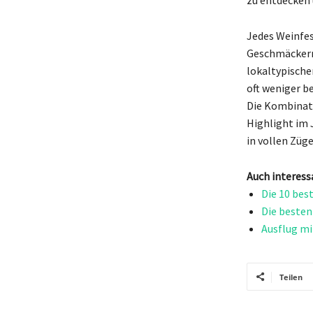
Jedes Weinfes
Geschmäckern 
lokaltypischen
oft weniger b
Die Kombinati
Highlight im J
in vollen Züg
Auch interess
Die 10 bes
Die besten
Ausflug mi
Teilen