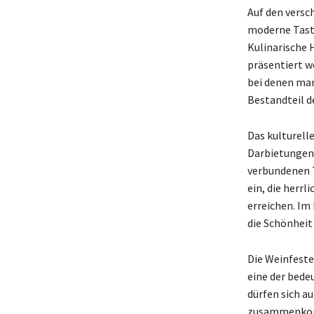
Auf den versc
moderne Tasti
Kulinarische 
präsentiert w
bei denen man
Bestandteil d
Das kulturell
Darbietungen 
verbundenen T
ein, die herrl
erreichen. Im
die Schönheit
Die Weinfeste
eine der bede
dürfen sich a
zusammenko