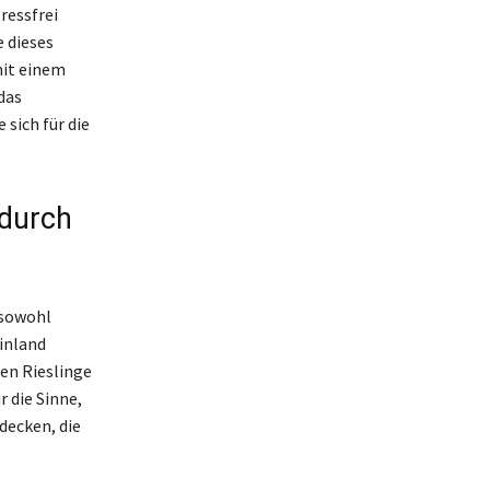
ressfrei
 dieses
mit einem
das
sich für die
 durch
 sowohl
inland
en Rieslinge
r die Sinne,
decken, die