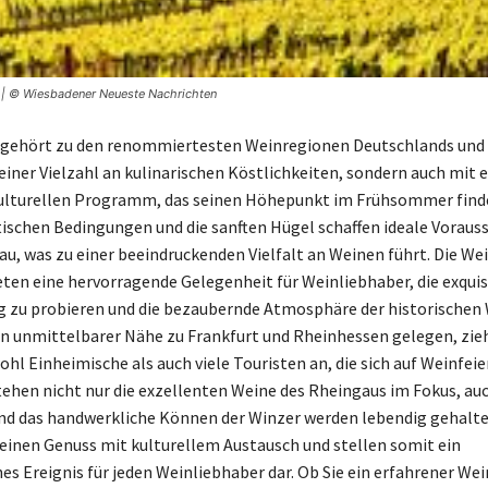
er | © Wiesbadener Neueste Nachrichten
 gehört zu den renommiertesten Weinregionen Deutschlands und
 einer Vielzahl an kulinarischen Köstlichkeiten, sondern auch mit
kulturellen Programm, das seinen Höhepunkt im Frühsommer finde
ischen Bedingungen und die sanften Hügel schaffen ideale Vorau
au, was zu einer beeindruckenden Vielfalt an Weinen führt. Die Wei
eten eine hervorragende Gelegenheit für Weinliebhaber, die exqui
 zu probieren und die bezaubernde Atmosphäre der historischen
In unmittelbarer Nähe zu Frankfurt und Rheinhessen gelegen, zie
hl Einheimische als auch viele Touristen an, die sich auf Weinfeie
stehen nicht nur die exzellenten Weine des Rheingaus im Fokus, auc
nd das handwerkliche Können der Winzer werden lebendig gehalte
einen Genuss mit kulturellem Austausch und stellen somit ein
es Ereignis für jeden Weinliebhaber dar. Ob Sie ein erfahrener We