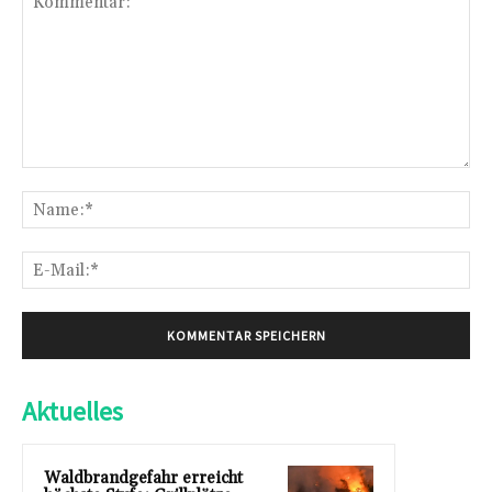
Kommentar:
Na
E-
Mai
Aktuelles
Waldbrandgefahr erreicht