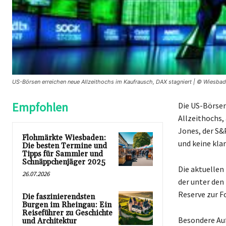
US-Börsen erreichen neue Allzeithochs im Kaufrausch, DAX stagniert | © Wiesba
Empfohlen
Die US-Börsen
Allzeithochs,
Jones, der S&
Flohmärkte Wiesbaden:
und keine kla
Die besten Termine und
Tipps für Sammler und
Schnäppchenjäger 2025
Die aktuellen
26.07.2026
der unter den
Reserve zur F
Die faszinierendsten
Burgen im Rheingau: Ein
Reiseführer zu Geschichte
Besondere Auf
und Architektur