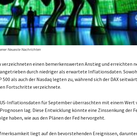
dener Neueste Nachrichten
 verzeichneten einen bemerkenswerten Anstieg und erreichten n
 angetrieben durch niedriger als erwartete Inflationsdaten. Sowo
P 500 als auch der Nasdaq legten zu, während sich der DAX seitwä
ren Fortschritte verzeichnete.
 US-Inflationsdaten für September überraschten mit einem Wert 
 Prognosen lag. Diese Entwicklung könnte eine Zinssenkung der F
olge haben, wie aus den Plänen der Fed hervorgeht.
merksamkeit liegt auf den bevorstehenden Ereignissen, darunter