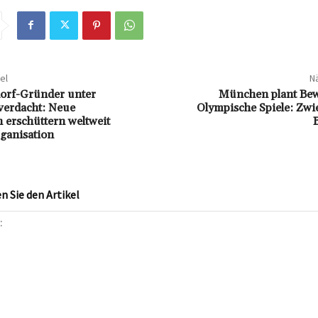
el
Nä
orf-Gründer unter
München plant Be
verdacht: Neue
Olympische Spiele: Zwie
 erschüttern weltweit
ganisation
 Sie den Artikel