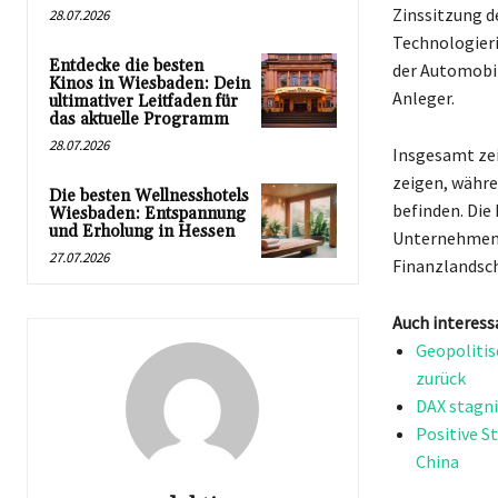
Zinssitzung 
28.07.2026
Technologieri
Entdecke die besten
der Automobil
Kinos in Wiesbaden: Dein
Anleger.
ultimativer Leitfaden für
das aktuelle Programm
28.07.2026
Insgesamt zei
zeigen, währe
Die besten Wellnesshotels
befinden. Die
Wiesbaden: Entspannung
und Erholung in Hessen
Unternehmens
27.07.2026
Finanzlandsch
Auch interess
Geopolitis
zurück
DAX stagni
Positive S
China