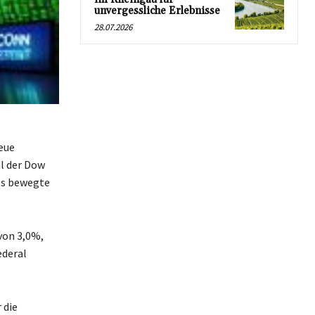
unvergessliche Erlebnisse
28.07.2026
eue
hl der Dow
rts bewegte
von 3,0%,
ederal
 die