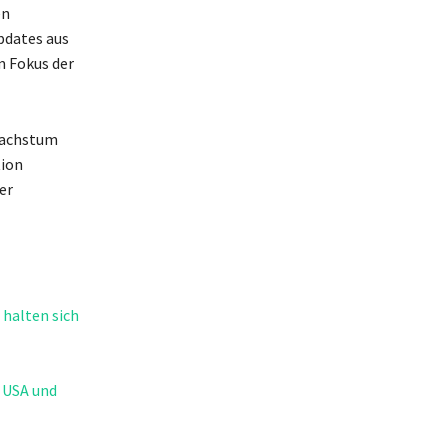
en
pdates aus
m Fokus der
 Wachstum
tion
er
halten sich
 USA und