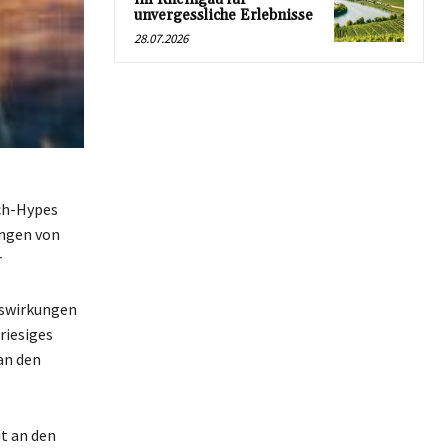
unvergessliche Erlebnisse
28.07.2026
ech-Hypes
ungen von
r
uswirkungen
riesiges
an den
t an den