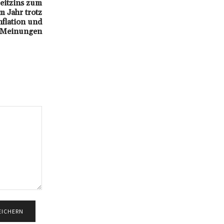
eitzins zum
m Jahr trotz
nflation und
r Meinungen