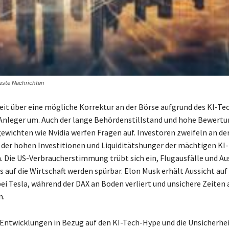
ueste Nachrichten
eit über eine mögliche Korrektur an der Börse aufgrund des KI-T
-Anleger um. Auch der lange Behördenstillstand und hohe Bewert
wichten wie Nvidia werfen Fragen auf. Investoren zweifeln an de
t der hohen Investitionen und Liquiditätshunger der mächtigen KI-
Die US-Verbraucherstimmung trübt sich ein, Flugausfälle und A
 auf die Wirtschaft werden spürbar. Elon Musk erhält Aussicht auf 
ei Tesla, während der DAX an Boden verliert und unsichere Zeiten 
n.
 Entwicklungen in Bezug auf den KI-Tech-Hype und die Unsicherhei