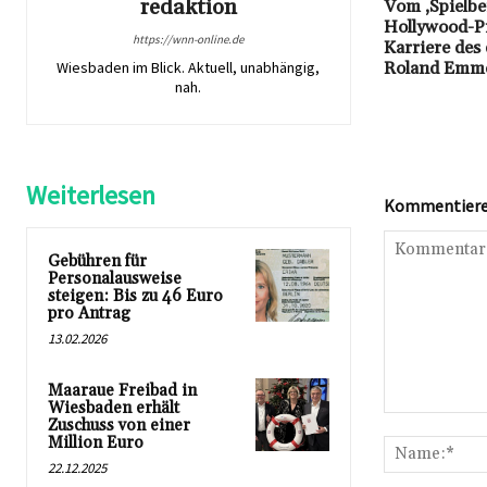
redaktion
Vom ‚Spielbe
Hollywood-Pi
https://wnn-online.de
Karriere des
Wiesbaden im Blick. Aktuell, unabhängig,
Roland Emme
nah.
Weiterlesen
Kommentieren
Gebühren für
Personalausweise
steigen: Bis zu 46 Euro
pro Antrag
13.02.2026
Maaraue Freibad in
Wiesbaden erhält
Kommentar:
Zuschuss von einer
Million Euro
22.12.2025