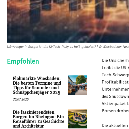
US-Anleger in Sorge: Ist die KI-Tech-Rally zu heiß gelaufen? | © Wiesbadener Ne
Empfohlen
Die Unsicherh
treibt die US
Tech-Schwerge
Flohmärkte Wiesbaden:
Profitabilitä
Die besten Termine und
Tipps für Sammler und
Unternehmen. 
Schnäppchenjäger 2025
des Shutdowns
26.07.2026
Aktienpaket b
Börsen drohe
Die faszinierendsten
Burgen im Rheingau: Ein
Reiseführer zu Geschichte
Die aktuellen
und Architektur