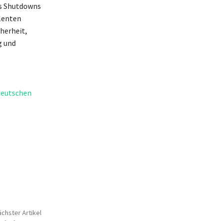
es Shutdowns
lenten
herheit,
g und
deutschen
chster Artikel