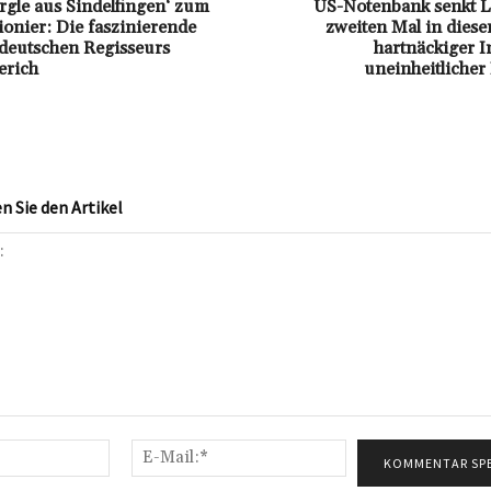
rgle aus Sindelfingen‘ zum
US-Notenbank senkt L
onier: Die faszinierende
zweiten Mal in diese
 deutschen Regisseurs
hartnäckiger I
rich
uneinheitliche
 Sie den Artikel
Name:*
E-
Mail:*