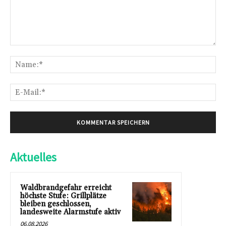
Kommentar:
Na
E-
Mai
Aktuelles
Waldbrandgefahr erreicht
höchste Stufe: Grillplätze
bleiben geschlossen,
landesweite Alarmstufe aktiv
06.08.2026