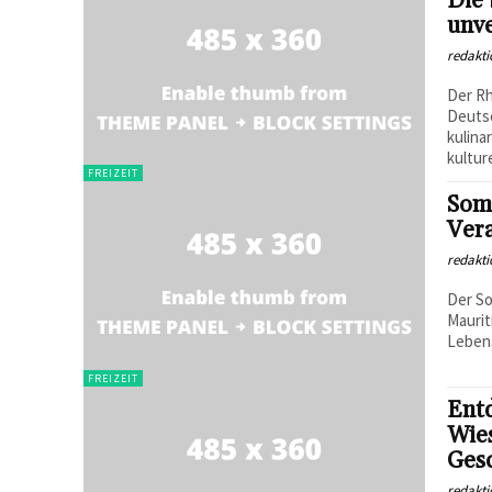
Die 
unve
redakti
Der R
Deutsc
kulina
kulture
FREIZEIT
Somm
Vera
redakti
Der S
Maurit
Lebens
FREIZEIT
Entd
Wies
Gesc
redakti