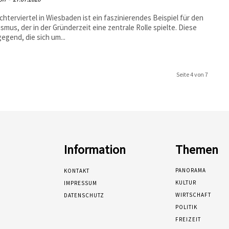
chterviertel in Wiesbaden ist ein faszinierendes Beispiel für den
ismus, der in der Gründerzeit eine zentrale Rolle spielte. Diese
gend, die sich um...
Seite 4 von 7
Information
Themen
PANORAMA
KONTAKT
KULTUR
IMPRESSUM
WIRTSCHAFT
DATENSCHUTZ
POLITIK
FREIZEIT