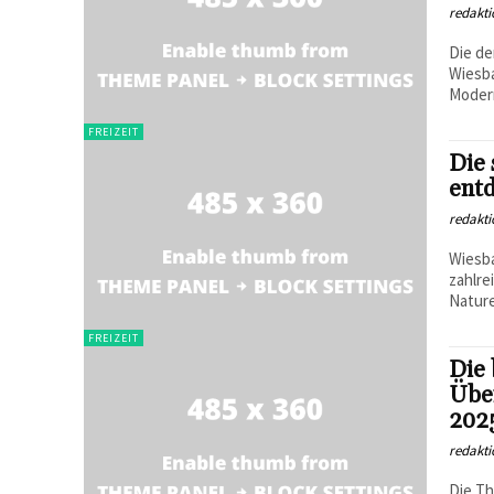
redakti
Die de
Wiesb
Modern
FREIZEIT
Die
ent
redakti
Wiesba
zahlre
Nature
FREIZEIT
Die 
Über
202
redakti
Die Th