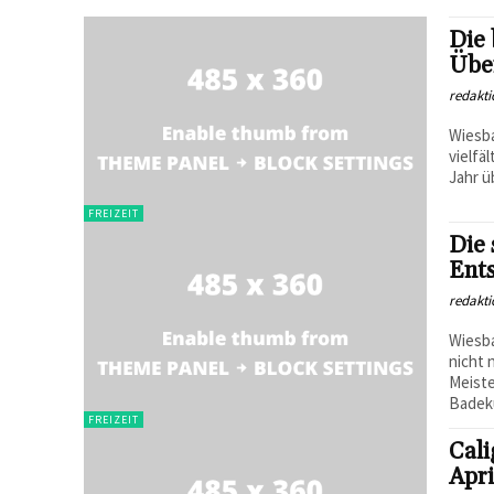
Die 
Über
redakti
Wiesba
vielfä
Jahr ü
FREIZEIT
Die
Ent
redakti
Wiesba
nicht 
Meiste
Badekul
FREIZEIT
Cali
Apri