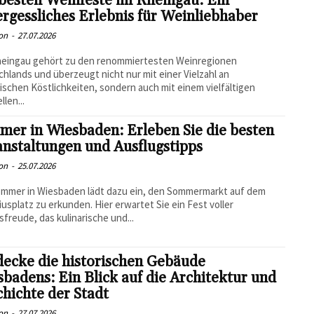
besten Weinfeste im Rheingau: Ein
rgessliches Erlebnis für Weinliebhaber
on
-
27.07.2026
heingau gehört zu den renommiertesten Weinregionen
hlands und überzeugt nicht nur mit einer Vielzahl an
rischen Köstlichkeiten, sondern auch mit einem vielfältigen
llen...
er in Wiesbaden: Erleben Sie die besten
nstaltungen und Ausflugstipps
on
-
25.07.2026
ommer in Wiesbaden lädt dazu ein, den Sommermarkt auf dem
iusplatz zu erkunden. Hier erwartet Sie ein Fest voller
freude, das kulinarische und...
ecke die historischen Gebäude
badens: Ein Blick auf die Architektur und
hichte der Stadt
on
-
27.07.2026