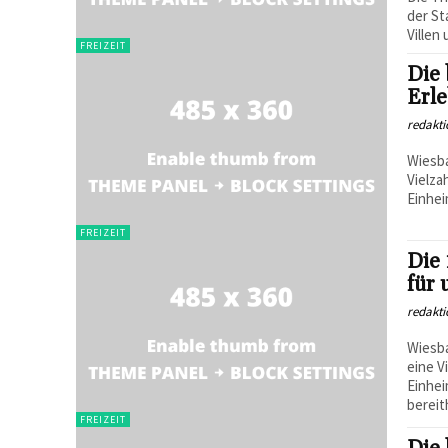
der St
Villen
FREIZEIT
Die 
Erle
redakti
Wiesba
Vielza
Einhei
FREIZEIT
Die 
für 
redakti
Wiesb
eine V
Einhei
bereit
FREIZEIT