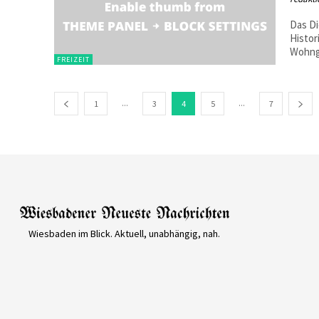
Das Di
Histor
Wohnge
FREIZEIT
...
...
1
3
4
5
7
Wiesbaden im Blick. Aktuell, unabhängig, nah.